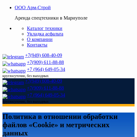
ООО Арм-Строй
Аренда спецтехники в Мариуполе
Каталог техники
Укладка асфальта
О компании
Контакты
+7(949) 608-40-09
+7(909) 611-88-88
+7 (964) 649-05-34
круглосуточно, без выходных
+7(949) 608-40-09
+7(909) 611-88-88
+7 (964) 649-05-34
круглосуточно, без выходных
Политика в отношении обработки
файлов «Cookie» и метрических
данных